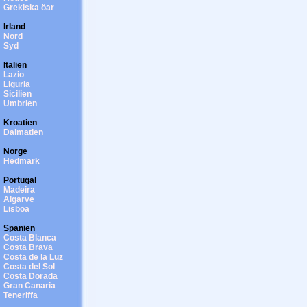
Grekiska öar
Irland
Nord
Syd
Italien
Lazio
Liguria
Sicilien
Umbrien
Kroatien
Dalmatien
Norge
Hedmark
Portugal
Madeira
Algarve
Lisboa
Spanien
Costa Blanca
Costa Brava
Costa de la Luz
Costa del Sol
Costa Dorada
Gran Canaria
Teneriffa