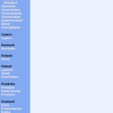
Skärgård
Värmland
Västerbotten
Västergötland
Västmanland
Ångermanland
Öland
Östergötland
Cypern
Cypern
Danmark
Bornholm
Estland
Pärnu
Finland
Lapland
Åland
Österbotten
Frankrike
Bretagne
Haute-Savoie
Provence
Grekland
Evias
Peloponnesos
Rodos