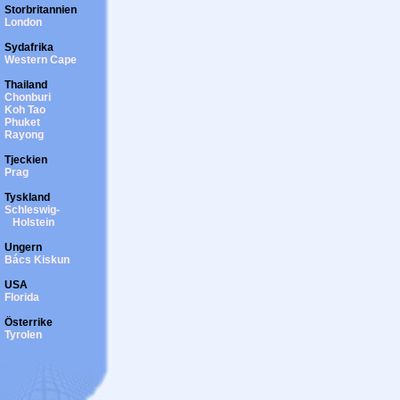
Storbritannien
London
Sydafrika
Western Cape
Thailand
Chonburi
Koh Tao
Phuket
Rayong
Tjeckien
Prag
Tyskland
Schleswig-
Holstein
Ungern
Bács Kiskun
USA
Florida
Österrike
Tyrolen