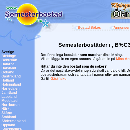
Bostad Sökes
Annonser
Semesterbostäder i , B%
Sverige
Det finns inga bostäder som matchar din sökning.
Blekinge
Vill du lägga in en egen annons så går du in på
Mina An
Bohuslän
Dalarna
Hittar du inte den bostad som du söker?
Dalsland
Då är det gästfiske-avdelningen du skall vända dig till. 
Gotland
bostadsförfrågan och vänta på att någon uthyrare nappar
Gästrikland
Gå till
Gästfiske
.
Halland
Hälsingland
Härjedalen
Jämtland
Lappland
Medelpad
Norrbotten
Närke
Skåne
Småland
Södermanland
Uppland
Stockholms-