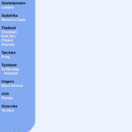
Storbritannien
London
Sydafrika
Western Cape
Thailand
Chonburi
Koh Tao
Phuket
Rayong
Tjeckien
Prag
Tyskland
Schleswig-
Holstein
Ungern
Bács Kiskun
USA
Florida
Österrike
Tyrolen