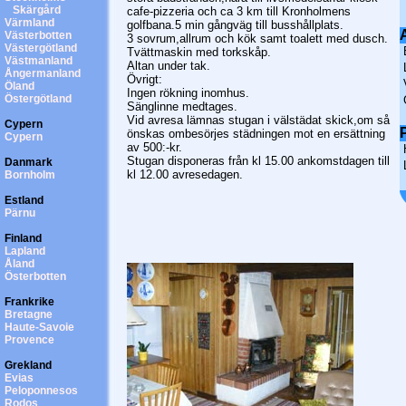
Skärgård
cafe-pizzeria och ca 3 km till Kronholmens
Värmland
golfbana.5 min gångväg till busshållplats.
A
Västerbotten
3 sovrum,allrum och kök samt toalett med dusch.
Västergötland
Tvättmaskin med torkskåp.
Västmanland
Altan under tak.
Ångermanland
Övrigt:
Öland
Ingen rökning inomhus.
Östergötland
Sänglinne medtages.
Vid avresa lämnas stugan i välstädat skick,om så
Cypern
P
önskas ombesörjes städningen mot en ersättning
Cypern
av 500:-kr.
Stugan disponeras från kl 15.00 ankomstdagen till
Danmark
kl 12.00 avresedagen.
Bornholm
Estland
Pärnu
Finland
Lapland
Åland
Österbotten
Frankrike
Bretagne
Haute-Savoie
Provence
Grekland
Evias
Peloponnesos
Rodos