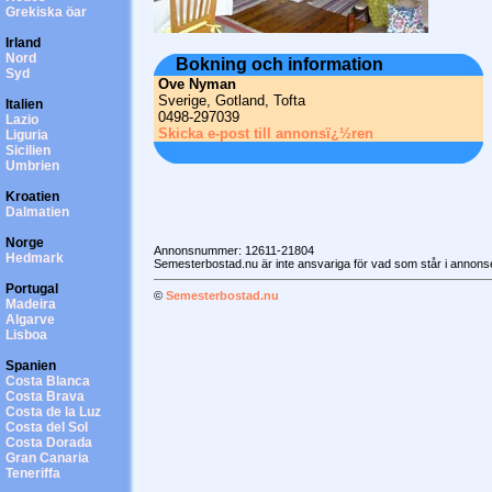
Grekiska öar
Irland
Nord
Bokning och information
Syd
Ove Nyman
Sverige, Gotland, Tofta
Italien
0498-297039
Lazio
Skicka e-post till annonsï¿½ren
Liguria
Sicilien
Umbrien
Kroatien
Dalmatien
Norge
Annonsnummer: 12611-21804
Hedmark
Semesterbostad.nu är inte ansvariga för vad som står i annonse
Portugal
©
Semesterbostad.nu
Madeira
Algarve
Lisboa
Spanien
Costa Blanca
Costa Brava
Costa de la Luz
Costa del Sol
Costa Dorada
Gran Canaria
Teneriffa