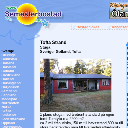
Bostad Sökes
Annonser
Tofta Strand
Stuga
Sverige
Sverige, Gotland, Tofta
Blekinge
Bohuslän
Dalarna
Dalsland
Gotland
Gästrikland
Halland
Hälsingland
Härjedalen
Jämtland
Lappland
Medelpad
Norrbotten
Närke
Skåne
1 plans stuga med åretrunt standard på egen
Småland
tomt.Tomtyta c:a 2200 m2.
Södermanland
ca 2 mil från Visby,150 m till havsstrand,800 m till
Uppland
Stockholms-
stora badstranden,nära till livsmedelsaffär-kiosk-