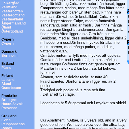
Skärgård
berg, för klättring.Cirka 700 meter från huset, ligger
Värmland
Campomanes Marina, med många fina båtar samt
A
Västerbotten
restauranger och barer.En liten badvik finns nära
Västergötland
marinan, där vattnet är kristallklart. Cirka 7 km
Västmanland
norrut ligger staden Calpe, med en fantastisk
Ångermanland
sandstrand, som alltid är fräsh . Där finns många
Öland
restauranger längst strandpromenaden.Den gamla
Östergötland
fina staden Altea ligger cirka 7km från huset.
Benidorm, med all dess underhållning, ligger cirka 2
Cypern
P
mil söder om oss.Där finns mycket för alla, inte
Cypern
minst barnen, med många parker, med djur ,
vattenpark o.s.v.
Danmark
Området runtom är fyllt med mycket att uppleva.
Bornholm
Gamla städer, bad i vattenfall, och alla härliga
Estland
restauranger.Golfbanor finns det ganska gott om.
Pärnu
Mataffär finns cirka 2 km bort, så, bil behövs,
tycker vi.
Finland
Altanen, som är delvist täckt, är nära 40
Lapland
kvardratmeter. Utanför altanen ligger en, av 2
Åland
pooler.
Österbotten
Trädgård och pooler hålls rena och fina
. Det är ett tyst läge.
Frankrike
Bretagne
Lägenheten är 5 år gammal och i mycket bra skick!
Haute-Savoie
Provence
Grekland
Evias
Our Apartment in Altae, is 5 years old, and in a very
Peloponnesos
good condition. We have a view over the altea bay,
Rodos
and the beautiful mountains. It is a short walk to a