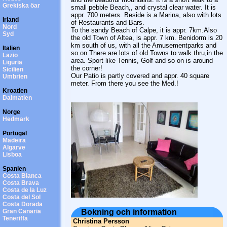
Grekiska öar
small pebble Beach,, and crystal clear water. It is
appr. 700 meters. Beside is a Marina, also with lots
Irland
of Restaurants and Bars.
Nord
To the sandy Beach of Calpe, it is appr. 7km.Also
Syd
the old Town of Altea, is appr. 7 km. Benidorm is 20
km south of us, with all the Amusementparks and
Italien
so on.There are lots of old Towns to walk thru,in the
Lazio
area. Sport like Tennis, Golf and so on is around
Liguria
the corner!
Sicilien
Our Patio is partly covered and appr. 40 square
Umbrien
meter. From there you see the Med.!
Kroatien
Dalmatien
Norge
Hedmark
Portugal
Madeira
Algarve
Lisboa
Spanien
Costa Blanca
Costa Brava
Costa de la Luz
Costa del Sol
Costa Dorada
Gran Canaria
Bokning och information
Teneriffa
Christina Persson