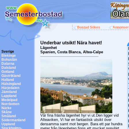
Bostad Sökes
Annonser
Underbar utsikt! Nära havet!
Lägenhet
Sverige
Spanien, Costa Blanca, Altea-Calpe
Blekinge
Bohuslän
Dalarna
Dalsland
Gotland
Gästrikland
Halland
Hälsingland
Härjedalen
Jämtland
Lappland
Medelpad
Norrbotten
Närke
Skåne
Vår fina fräsha lägenhet hyr vi ut.Den ligger vid
Småland
Alteaviken, Vi har en fantastisk utsikt över
Södermanland
densamma samt mot bergen. Bara ett par hundra
Uppland
Stockholms-
meter från lägenheten finns ett mycket populärt