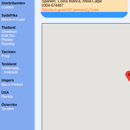
Spanien, Costa Blanca, Altea-Calpe
Storbritannien
0304-674487
London
Skicka e-post till annonsï¿½ren
Sydafrika
Western Cape
Thailand
Chonburi
Koh Tao
Phuket
Rayong
Tjeckien
Prag
Tyskland
Schleswig-
Holstein
Ungern
Bács Kiskun
USA
Florida
Österrike
Tyrolen