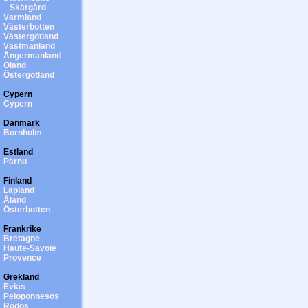
Skärgård
Värmland
Västerbotten
Västergötland
Västmanland
Ångermanland
Öland
Östergötland
Cypern
Cypern
Danmark
Bornholm
Estland
Pärnu
Finland
Lapland
Åland
Österbotten
Frankrike
Bretagne
Haute-Savoie
Provence
Grekland
Evias
Peloponnesos
Rodos