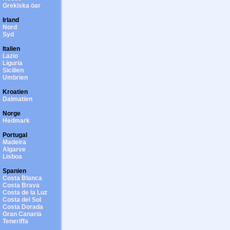
Grekiska öar
Irland
Nord
Syd
Italien
Lazio
Liguria
Sicilien
Umbrien
Kroatien
Dalmatien
Norge
Hedmark
Portugal
Madeira
Algarve
Lisboa
Spanien
Costa Blanca
Costa Brava
Costa de la Luz
Costa del Sol
Costa Dorada
Gran Canaria
Teneriffa