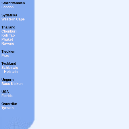
Storbritannien
London
Sydafrika
Western Cape
Thailand
Chonburi
Koh Tao
Phuket
Rayong
Tjeckien
Prag
Tyskland
Schleswig-
Holstein
Ungern
Bács Kiskun
USA
Florida
Österrike
Tyrolen