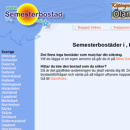
Bostad Sökes
Annonser
Semesterbostäder i ,
Sverige
Det finns inga bostäder som matchar din sökning.
Blekinge
Vill du lägga in en egen annons så går du in på
Mina An
Bohuslän
Dalarna
Hittar du inte den bostad som du söker?
Dalsland
Då är det gästfiske-avdelningen du skall vända dig till. 
Gotland
bostadsförfrågan och vänta på att någon uthyrare nappar
Gästrikland
Gå till
Gästfiske
.
Halland
Hälsingland
Härjedalen
Jämtland
Lappland
Medelpad
Norrbotten
Närke
Skåne
Småland
Södermanland
Uppland
Stockholms-