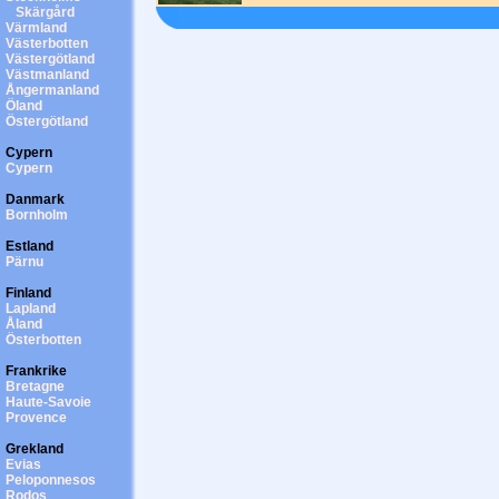
Skärgård
Värmland
Västerbotten
Västergötland
Västmanland
Ångermanland
Öland
Östergötland
Cypern
Cypern
Danmark
Bornholm
Estland
Pärnu
Finland
Lapland
Åland
Österbotten
Frankrike
Bretagne
Haute-Savoie
Provence
Grekland
Evias
Peloponnesos
Rodos