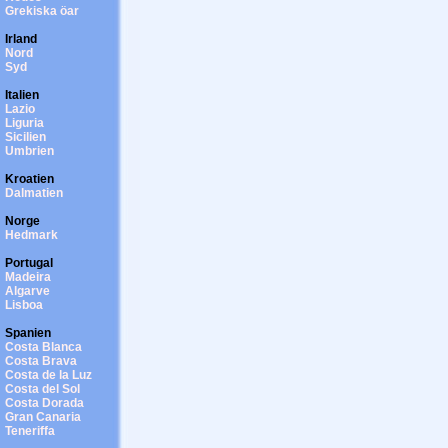
Grekiska öar
Irland
Nord
Syd
Italien
Lazio
Liguria
Sicilien
Umbrien
Kroatien
Dalmatien
Norge
Hedmark
Portugal
Madeira
Algarve
Lisboa
Spanien
Costa Blanca
Costa Brava
Costa de la Luz
Costa del Sol
Costa Dorada
Gran Canaria
Teneriffa