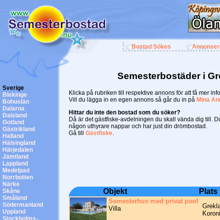
Bostad Sökes
Annonser
Semesterbostäder i G
Sverige
Klicka på rubriken till respektive annons för att få mer inf
Blekinge
Vill du lägga in en egen annons så går du in på
Mina An
Bohuslän
Dalarna
Hittar du inte den bostad som du söker?
Dalsland
Då är det gästfiske-avdelningen du skall vända dig till. 
Gotland
någon uthyrare nappar och har just din drömbostad.
Gästrikland
Gå till
Gästfiske
.
Halland
Hälsingland
Härjedalen
Jämtland
Lappland
Medelpad
Norrbotten
Närke
Objekt
Plats
Skåne
Småland
Semesterhus med privat pool
Södermanland
Grekl
Villa
Uppland
Koron
Stockholms-