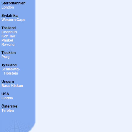
Storbritannien
London
Sydafrika
Western Cape
Thailand
Chonburi
Koh Tao
Phuket
Rayong
Tjeckien
Prag
Tyskland
Schleswig-
Holstein
Ungern
Bács Kiskun
USA
Florida
Österrike
Tyrolen