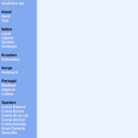
Grekiska öar
Irland
Nord
Syd
Italien
Lazio
Liguria
Sicilien
Umbrien
Kroatien
Dalmatien
Norge
Hedmark
Portugal
Madeira
Algarve
Lisboa
Spanien
Costa Blanca
Costa Brava
Costa de la Luz
Costa del Sol
Costa Dorada
Gran Canaria
Teneriffa