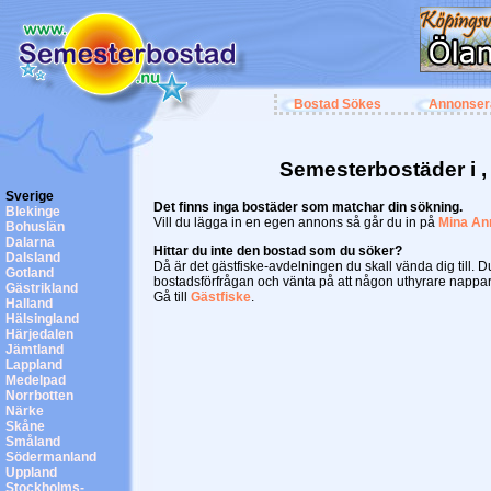
Bostad Sökes
Annonser
Semesterbostäder i ,
Sverige
Det finns inga bostäder som matchar din sökning.
Blekinge
Vill du lägga in en egen annons så går du in på
Mina An
Bohuslän
Dalarna
Hittar du inte den bostad som du söker?
Dalsland
Då är det gästfiske-avdelningen du skall vända dig till. 
Gotland
bostadsförfrågan och vänta på att någon uthyrare nappar
Gästrikland
Gå till
Gästfiske
.
Halland
Hälsingland
Härjedalen
Jämtland
Lappland
Medelpad
Norrbotten
Närke
Skåne
Småland
Södermanland
Uppland
Stockholms-