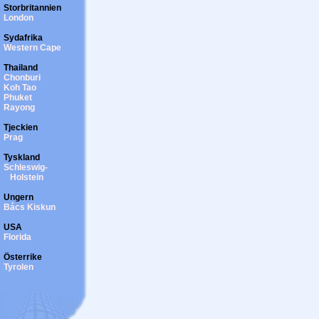
Storbritannien
London
Sydafrika
Western Cape
Thailand
Chonburi
Koh Tao
Phuket
Rayong
Tjeckien
Prag
Tyskland
Schleswig-
Holstein
Ungern
Bács Kiskun
USA
Florida
Österrike
Tyrolen