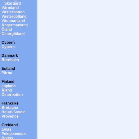
Skärgård
Värmland
Västerbotten
Västergötland
Västmanland
Ångermanland
Öland
Östergötland
Cypern
Cypern
Danmark
Bornholm
Estland
Pärnu
Finland
Lapland
Åland
Österbotten
Frankrike
Bretagne
Haute-Savoie
Provence
Grekland
Evias
Peloponnesos
Rodos