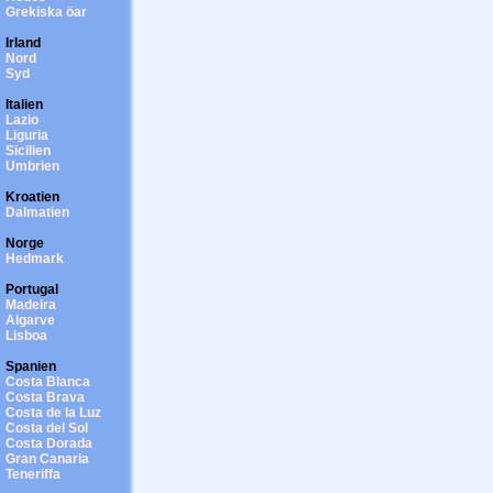
Grekiska öar
Irland
Nord
Syd
Italien
Lazio
Liguria
Sicilien
Umbrien
Kroatien
Dalmatien
Norge
Hedmark
Portugal
Madeira
Algarve
Lisboa
Spanien
Costa Blanca
Costa Brava
Costa de la Luz
Costa del Sol
Costa Dorada
Gran Canaria
Teneriffa