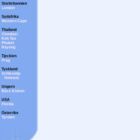
Storbritannien
London
Sydafrika
Western Cape
Thailand
Chonburi
Koh Tao
Phuket
Rayong
Tjeckien
Prag
Tyskland
Schleswig-
Holstein
Ungern
Bács Kiskun
USA
Florida
Österrike
Tyrolen