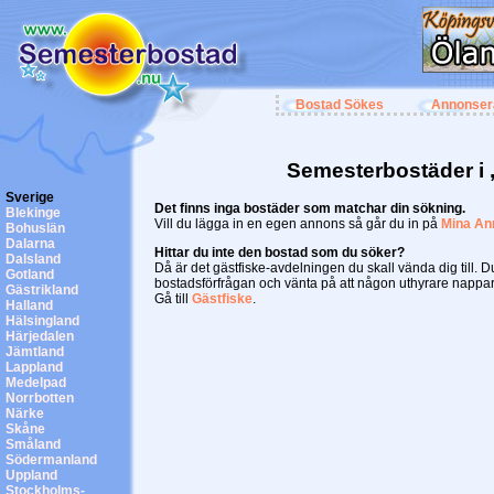
Bostad Sökes
Annonser
Semesterbostäder i 
Sverige
Det finns inga bostäder som matchar din sökning.
Blekinge
Vill du lägga in en egen annons så går du in på
Mina An
Bohuslän
Dalarna
Hittar du inte den bostad som du söker?
Dalsland
Då är det gästfiske-avdelningen du skall vända dig till. 
Gotland
bostadsförfrågan och vänta på att någon uthyrare nappar
Gästrikland
Gå till
Gästfiske
.
Halland
Hälsingland
Härjedalen
Jämtland
Lappland
Medelpad
Norrbotten
Närke
Skåne
Småland
Södermanland
Uppland
Stockholms-